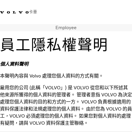
卡車
Employee
03 280 5528
Volvo Trucks商店
登入
查找經銷商
台灣
員工隱私權聲明
運輸解決方案
卡車
個人資料聲明
運輸需求
服務
本聲明內容與 Volvo 處理您個人資料的方式有關。
新聞與媒體
關於我們
雇用您的公司 (此稱「VOLVO」) 是 VOLVO 從您和以下所述其
查找經銷商
他來源所獲得的個人資料的管理者。 管理者意指 VOLVO 為決定
處理您個人資料的目的和方式的一方。 VOLVO 負責根據適用的
聯絡我們
資料保護法律和法規處理您的個人資料。 由於您為 VOLVO 的員
工，VOLVO 必須處理您的個人資料。 如果您對個人資料的處理
有疑問，請與 VOLVO 資料保護主管聯絡。