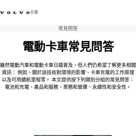
卡車
常見問答
03 280 5528
Volvo Trucks商店
登入
查找經銷商
台灣
電動卡車常見問答
運輸解決方案
卡車
雖然電動汽車和電動卡車日趨普及，但人們仍希望了解更多相關
運輸需求
資訊： 例如，關於該技術對環境的影響、卡車充電的工作原理
服務
以及可用續航里程等。 本文提供按下列類別分組的常見問答：
新聞與媒體
電池和充電、產品和服務、業務和營運、永續性和安全性。
關於我們
查找經銷商
聯絡我們