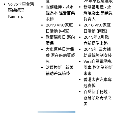
25年來銳意進取
度
Volvo卡車台灣
新鴻基地產 - 永
服務延伸 - 以永
區總經理
輝混凝土 顏榮貴
鉅為本 經營苗栗
Kamlarp
負責人
永傳
2018 VKC家庭
2019 VKC家庭
日活動 (南區)
日活動 (中區)
2019年9月 歐
歡慶瑞典日 邁向
六新標準上路
環保
2019年 三大輔
大車運將日常保
助系統強制安裝
養 潛在疾病莫輕
Vera自駕電動曳
忽
引車 物流業的新
汰舊換新 - 新舊
未來
補助差異統整
香港太古汽車奪
冠喜悅
百岳新手秘境 -
親身領略奇萊之
美