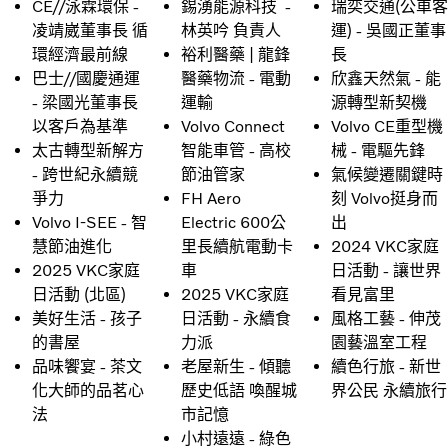
CE//泳霖環保 -
錫湧能源科技 -
瑞奕交通(公車客
凌靖崴董事長 循
林英吟 負責人
運) - 吳國正董事
環經濟最前線
裕利醫藥 | 龍鋒
長
巴士//國慶通運
醫藥物流 - 電動
欣鑫天然氣 - 能
- 梁國光董事長
運輸
源轉型新契機
以客戶為基準
Volvo Connect
Volvo CE重型機
太古轉型新解方
智能車管 - 高校
械 - 電驅先鋒
- 跨世紀永續競
節油管家
氣候變遷關鍵時
爭力
FH Aero
刻 Volvo挺身而
Volvo I-SEE - 智
Electric 600公
出
慧節油進化
里長續航電動卡
2024 VKC家庭
2025 VKC家庭
車
日活動 - 讓世界
日活動 (北區)
2025 VKC家庭
看見富里
美好生活 - 孩子
日活動 - 永續食
風格工藝 - 伸茂
的書屋
力派
園藝溫室工程
品味饗宴 - 茶文
老屋新生 - 傾聽
續色行旅 - 新世
化大師的品茗心
歷史低語 喚醒城
界公民 永續旅行
法
市記憶
小村遠遠 - 綠色