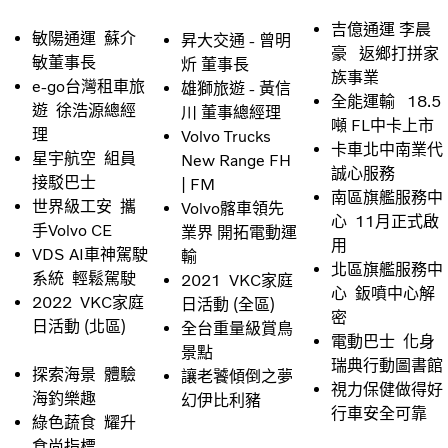
吉億通運 李晨
敏陽通運 蘇介
昇大交通 - 曾明
豪 返鄉打拼家
敏董事長
炘 董事長
族事業
e-go台灣租車旅
雄獅旅遊 - 黃信
全能運輸 18.5
遊 徐浩源總經
川 董事總經理
噸 FL中卡上市
理
Volvo Trucks
卡車北中南業代
星宇航空 組員
New Range FH
誠心服務
接駁巴士
| FM
南區旗艦服務中
世界級工安 攜
Volvo髂車領先
心 11月正式啟
手Volvo CE
業界 開拓電動運
用
VDS AI車神駕駛
輸
北區旗艦服務中
系統 輕鬆駕駛
2021 VKC家庭
心 鈑噴中心解
2022 VKC家庭
日活動 (全區)
密
日活動 (北區)
全台重量級賞鳥
電動巴士 化身
景點
瑞典行動圖書館
探索海景 體驗
讓老饕傾倒之夢
視力保健做得好
海釣樂趣
幻伊比利豬
行車安全可靠
綠色蔬食 耀升
食尚指標