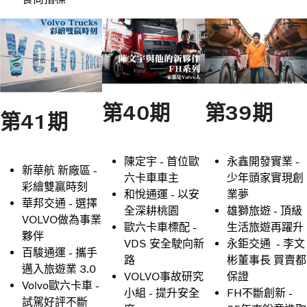
第39期
第40期
第41期
永鑫開發實業 -
陳定宇 - 首位歐
新華航 新廠區 -
少年頭家實現創
六卡車車主
彩繪雙贏時刻
業夢
和悅通運 - 以安
華邦交通 - 選擇
雄獅旅遊 - 頂級
全深耕桃園
VOLVO做為事業
生活旅遊再躍升
歐六卡車標配 -
夥伴
永鉅交通 - 李文
VDS 安全駛向新
百駿通運 - 攜手
彬董事長 買賣都
路
邁入旅遊業 3.0
保證
VOLVO事故研究
Volvo歐六卡車 -
FH不斷創新 -
小組 - 提升安全
試駕好評不斷