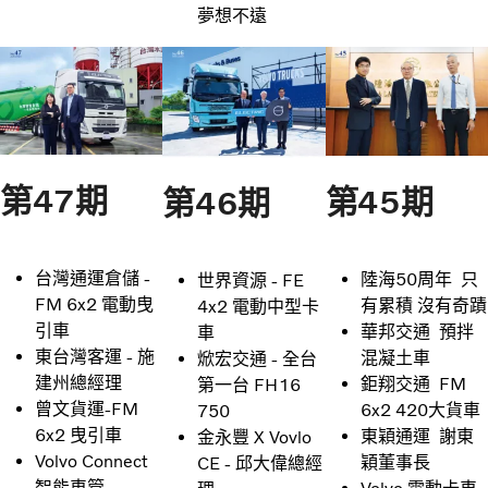
夢想不遠
第47期
第45期
第46期
台灣通運倉儲 -
陸海50周年 只
世界資源 - FE
FM 6x2 電動曳
有累積 沒有奇蹟
4x2 電動中型卡
引車
華邦交通 預拌
車
東台灣客運 - 施
混凝土車
焮宏交通 - 全台
建州總經理
鉅翔交通 FM
第一台 FH16
曾文貨運-FM
6x2 420大貨車
750
6x2 曳引車
東穎通運 謝東
金永豐 X Vovlo
Volvo Connect
穎董事長
CE - 邱大偉總經
智能車管