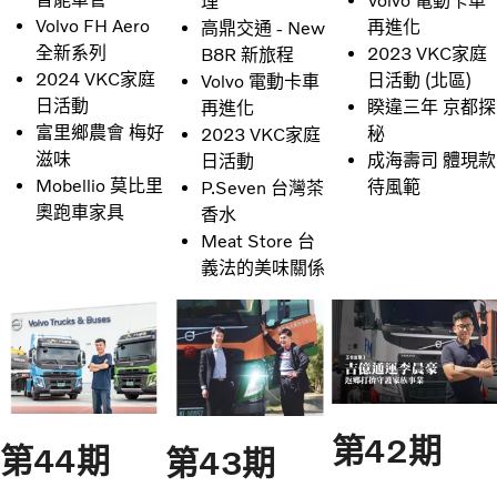
Volvo 電動卡車
理
Volvo FH Aero
再進化
高鼎交通 - New
全新系列
2023 VKC家庭
B8R 新旅程
2024 VKC家庭
日活動 (北區)
Volvo 電動卡車
日活動
睽違三年 京都探
再進化
富里鄉農會 梅好
秘
2023 VKC家庭
滋味
成海壽司 體現款
日活動
Mobellio 莫比里
待風範
P.Seven 台灣茶
奧跑車家具
香水
Meat Store 台
義法的美味關係
第42期
第44期
第43期