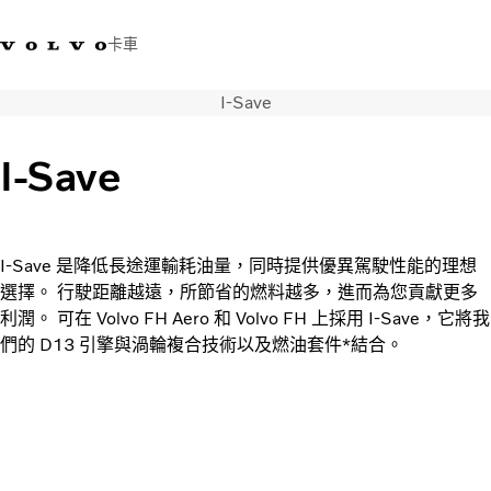
卡車
I-Save
03 280 5528
Volvo Trucks商店
登入
查找經銷商
台灣
I-Save
運輸解決方案
卡車
運輸需求
I-Save 是降低長途運輸耗油量，同時提供優異駕駛性能的理想
服務
選擇。 行駛距離越遠，所節省的燃料越多，進而為您貢獻更多
新聞與媒體
利潤。 可在 Volvo FH Aero 和 Volvo FH 上採用 I-Save，它將我
關於我們
們的 D13 引擎與渦輪複合技術以及燃油套件*結合。
查找經銷商
聯絡我們