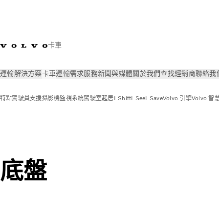
卡車
運輸解決方案
卡車
運輸需求
服務
新聞與媒體
關於我們
查找經銷商
聯絡我
特點
駕駛員支援
攝影機監視系統
駕駛室起居
I-Shift
I-See
I-Save
Volvo 引擎
Volvo
卡車
特點
底盤
底盤