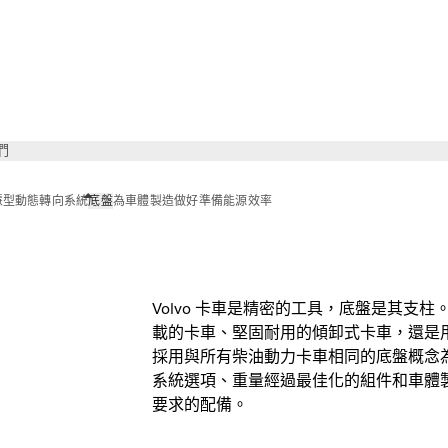
們
 智慧型動態轉向系統
底盤
為車體製造做好準備
能源效率
Volvo 卡車是精密的工具，底盤是其支
載的卡車、堅固耐用的傾卸式卡車，還是
採用與所有柴油動力卡車相同的底盤概念
系統選項、重量經過最佳化的組件和車體
要求的配備。