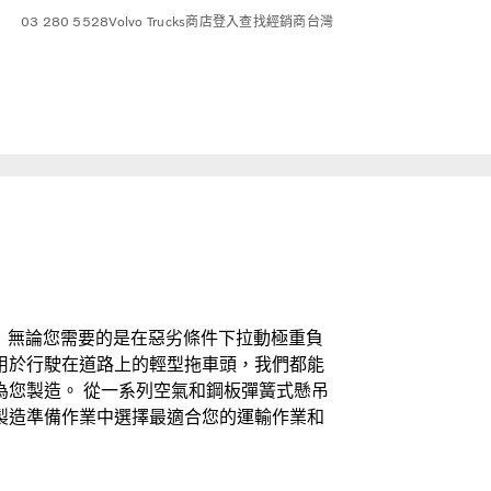
03 280 5528
Volvo Trucks商店
登入
查找經銷商
台灣
柱。 無論您需要的是在惡劣條件下拉動極重負
用於行駛在道路上的輕型拖車頭，我們都能
為您製造。 從一系列空氣和鋼板彈簧式懸吊
製造準備作業中選擇最適合您的運輸作業和