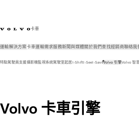
卡車
運輸解決方案
卡車
運輸需求
服務
新聞與媒體
關於我們
查找經銷商
聯絡我
特點
駕駛員支援
攝影機監視系統
駕駛室起居
I-Shift
I-See
I-Save
Volvo 引擎
Volvo
卡車
特點
Volvo 引擎
Volvo 卡車引擎