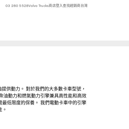
03 280 5528
Volvo Trucks商店
登入
查找經銷商
台灣
氣或柴油提供動力。 對於我們的大多數卡車型號，
的柴油動力和燃氣動力引擎兼具高性能和高效
需最低限度的保養。 我們電動卡車中的引擎
性。