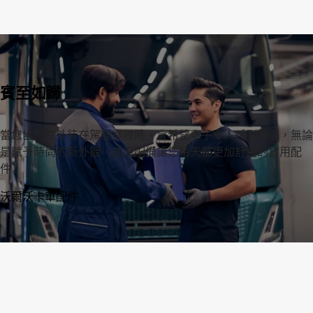
賓至如歸
當您出門在外待在駕駛室裡時，會希望車子令人感到舒適，無論
是賦予時尚的新外觀，或是配備讓您每天都更加舒適的實用配
件。
沃爾沃卡車配件