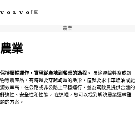
卡車
農業
03 280 5528
Volvo Trucks商店
登入
查找經銷商
台灣
農業
運輸解決方案
卡車
運輸需求
保持順暢運作，實現從產地到餐桌的過程。
長途運輸牲畜或穀
服務
物等農產品，有時還要穿越崎嶇的地形，這就要求卡車燃油或能
新聞與媒體
源效率高，在公路或非公路上平穩運行，並為駕駛員提供合適的
關於我們
舒適性、安全性和性能。 在這裡，您可以找到解決農業運輸難
查找經銷商
題的方案。
聯絡我們