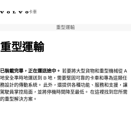
卡車
重型運輸
03 280 5528
Volvo Trucks商店
登入
查找經銷商
台灣
重型運輸
運輸解決方案
卡車
運輸需求
已裝載完畢，正在運送途中。
若要將大型貨物和重型機械從 A
服務
地安全準時地運送到 B 地，需要堅固可靠的卡車和專為這類任
新聞與媒體
務設計的傳動系統。 此外，還提供各種功能、服務和支援，讓
關於我們
駕駛員掌控局面，並將停機時間降至最低。 在這裡找到您所需
查找經銷商
的重型解決方案。
聯絡我們