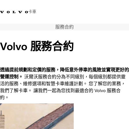
卡車
服務合約
03 280 5528
Volvo Trucks商店
登入
查找經銷商
台灣
Volvo 服務合約
運輸解決方案
卡車
運輸需求
透過提前規劃和定價的服務，降低意外停車的風險並實現更好的
服務
營運控制。
沃爾沃服務合約分為不同級別，每個級別都提供靈
新聞與媒體
活的服務、維修選項和智慧卡車維護計劃。 您了解您的業務，
關於我們
我們了解卡車。 讓我們一起為您找到最適合的 Volvo 服務合
查找經銷商
約。
聯絡我們