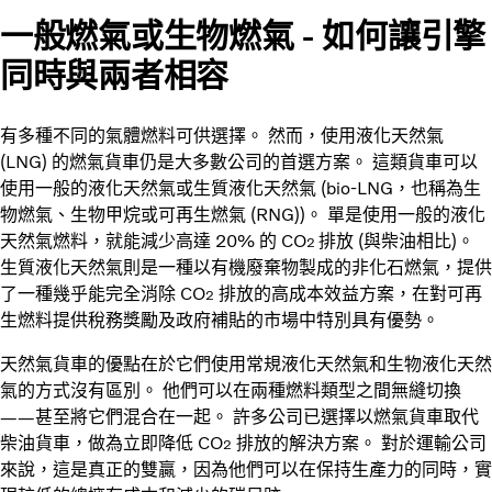
一般燃氣或生物燃氣 - 如何讓引擎
同時與兩者相容
有多種不同的氣體燃料可供選擇。 然而，使用液化天然氣
(LNG) 的燃氣貨車仍是大多數公司的首選方案。 這類貨車可以
使用一般的液化天然氣或生質液化天然氣 (bio-LNG，也稱為生
物燃氣、生物甲烷或可再生燃氣 (RNG))。 單是使用一般的液化
天然氣燃料，就能減少高達 20% 的 CO
排放 (與柴油相比)。
2
生質液化天然氣則是一種以有機廢棄物製成的非化石燃氣，提供
了一種幾乎能完全消除 CO
排放的高成本效益方案，在對可再
2
生燃料提供稅務獎勵及政府補貼的市場中特別具有優勢。
天然氣貨車的優點在於它們使用常規液化天然氣和生物液化天然
氣的方式沒有區別。 他們可以在兩種燃料類型之間無縫切換
——甚至將它們混合在一起。 許多公司已選擇以燃氣貨車取代
柴油貨車，做為立即降低 CO
排放的解決方案。 對於運輸公司
2
來說，這是真正的雙贏，因為他們可以在保持生產力的同時，實