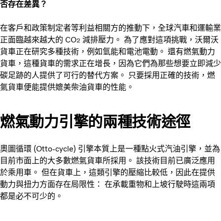
否存在差異？
在客戶和政策制定者等利益相關方的推動下，全球汽車和運輸業
正面臨越來越大的 CO
減排壓力。 為了應對這項挑戰，沃爾沃
2
貨車正在研究多種技術，例如氫能和電池電動。 還有燃氣動力
貨車，這種貨車的需求正在增長，因為它們為那些想要立即減少
碳足跡的人提供了可行的替代方案。 只要採用正確的技術，燃
氣貨車便能提供媲美柴油貨車的性能。
燃氣動力引擎的兩種技術途徑
奧圖循環 (Otto-cycle) 引擎本質上是一種點火式汽油引擎，並為
目前市面上的大多數燃氣貨車所採用。 該技術目前已廣泛應用
於乘用車。 但在貨車上，這類引擎的壓縮比較低，因此在提供
動力與扭力方面存在局限性： 在承載重物和上坡行駛時這兩項
都是必不可少的。