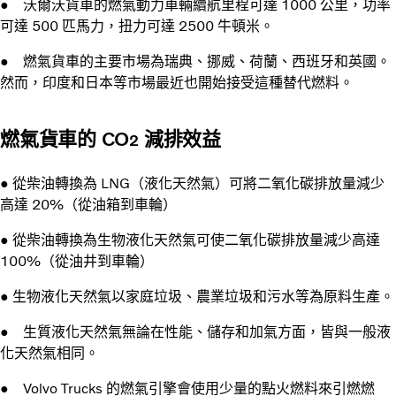
● 沃爾沃貨車的燃氣動力車輛續航里程可達 1000 公里，功率
可達 500 匹馬力，扭力可達 2500 牛頓米。
● 燃氣貨車的主要市場為瑞典、挪威、荷蘭、西班牙和英國。
然而，印度和日本等市場最近也開始接受這種替代燃料。
燃氣貨車的 CO
減排效益
2
● 從柴油轉換為 LNG（液化天然氣）可將二氧化碳排放量減少
高達 20%（從油箱到車輪）
● 從柴油轉換為生物液化天然氣可使二氧化碳排放量減少高達
100%（從油井到車輪）
● 生物液化天然氣以家庭垃圾、農業垃圾和污水等為原料生產。
● 生質液化天然氣無論在性能、儲存和加氣方面，皆與一般液
化天然氣相同。
● Volvo Trucks 的燃氣引擎會使用少量的點火燃料來引燃燃