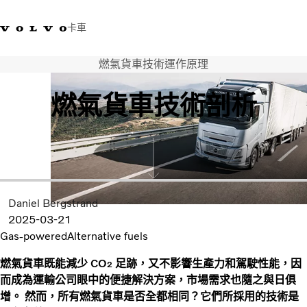
卡車
燃氣貨車技術運作原理
03 280 5528
Volvo Trucks商店
登入
查找經銷商
台灣
燃氣貨車技術剖析
運輸解決方案
卡車
運輸需求
服務
新聞與媒體
關於我們
Daniel Bergstrand
查找經銷商
2025-03-21
Gas-powered
Alternative fuels
聯絡我們
燃氣貨車既能減少 CO
足跡，又不影響生產力和駕駛性能，因
2
而成為運輸公司眼中的便捷解決方案，市場需求也隨之與日俱
增。 然而，所有燃氣貨車是否全都相同？它們所採用的技術是