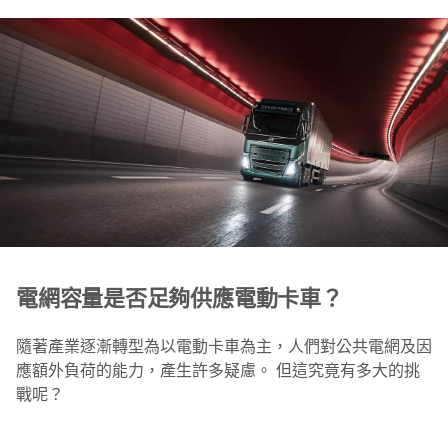
電網容量是否足夠供應電動卡車？
隨著產業逐漸轉型為以電動卡車為主，人們對公共電網及因
應額外負荷的能力，產生許多疑慮。 但這究竟有多大的挑
戰呢？