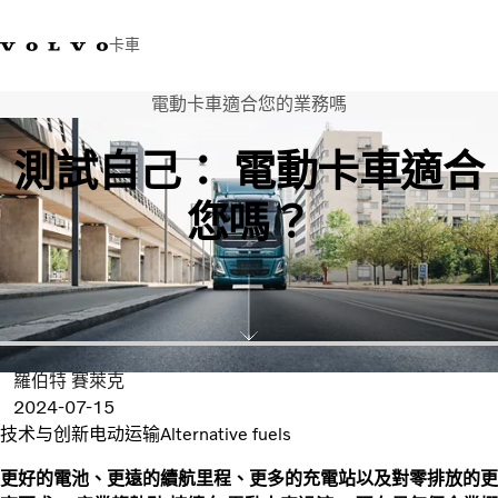
卡車
電動卡車適合您的業務嗎
03 280 5528
Volvo Trucks商店
登入
查找經銷商
台灣
測試自己： 電動卡車適合
運輸解決方案
您嗎？
卡車
運輸需求
服務
新聞與媒體
關於我們
查找經銷商
羅伯特 賽萊克
聯絡我們
2024-07-15
技术与创新
电动运输
Alternative fuels
更好的電池、更遠的續航里程、更多的充電站以及對零排放的更