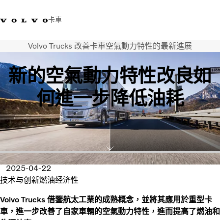
卡車
Volvo Trucks 改善卡車空氣動力特性的最新進展
03 280 5528
Volvo Trucks商店
登入
查找經銷商
台灣
新的空氣動力特性改良如
運輸解決方案
何進一步降低油耗
卡車
運輸需求
服務
新聞與媒體
關於我們
查找經銷商
2025-04-22
聯絡我們
技术与创新
燃油经济性
Volvo Trucks 借鑒航太工業的成熟概念，並將其應用於重型卡
車，進一步改善了自家車輛的空氣動力特性，進而提高了燃油和