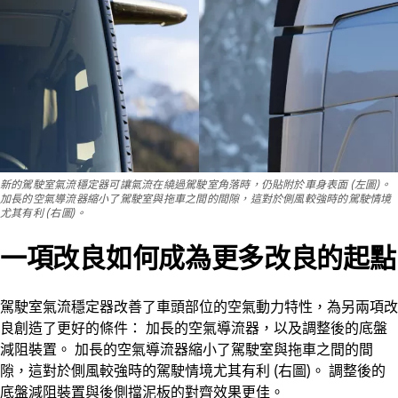
新的駕駛室氣流穩定器可讓氣流在繞過駕駛室角落時，仍貼附於車身表面 (左圖)。
加長的空氣導流器縮小了駕駛室與拖車之間的間隙，這對於側風較強時的駕駛情境
尤其有利 (右圖)。
一項改良如何成為更多改良的起點
駕駛室氣流穩定器改善了車頭部位的空氣動力特性，為另兩項改
良創造了更好的條件： 加長的空氣導流器，以及調整後的底盤
減阻裝置。 加長的空氣導流器縮小了駕駛室與拖車之間的間
隙，這對於側風較強時的駕駛情境尤其有利 (右圖)。 調整後的
底盤減阻裝置與後側擋泥板的對齊效果更佳。