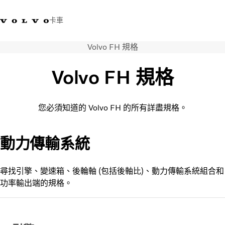
卡車
Volvo FH 規格
03 280 5528
Volvo Trucks商店
登入
查找經銷商
台灣
Volvo FH 規格
運輸解決方案
卡車
您必須知道的 Volvo FH 的所有詳盡規格。
運輸需求
服務
新聞與媒體
動力傳輸系統
關於我們
查找經銷商
尋找引擎、變速箱、後輪軸 (包括後軸比)、動力傳輸系統組合和
聯絡我們
功率輸出端的規格。