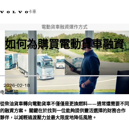
卡車
電動貨車融資運作方式
03 280 5528
Volvo Trucks商店
登入
查找經銷商
台灣
如何為購買電動貨車融資
運輸解決方案
卡車
運輸需求
服務
新聞與媒體
關於我們
2026-02-18
查找經銷商
电动运输
聯絡我們
從柴油貨車轉向電動貨車不僅僅是更換燃料——通常還需要不同
的融資方案。 關鍵在於找到一位能夠提供靈活選擇的財務合作
夥伴，以減輕過渡壓力並最大限度地降低風險。