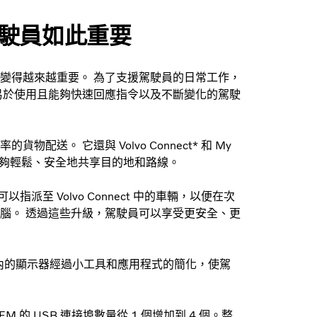
駛員如此重要
變得越來越重要。 為了支援駕駛員的日常工作，
易於使用且能夠快速回應指令以及不斷變化的駕駛
。 它還與 Volvo Connect* 和 My
之間能夠輕鬆、安全地共享目的地和路線。
都可以指派至 Volvo Connect 中的車輛，以便在次
腦。 透過這些升級，駕駛員可以享受更安全、更
駛室內的顯示器經過小工具和應用程式的簡化，使駕
o FM 的 USB 連接埠數量從 1 個增加到 4 個。整