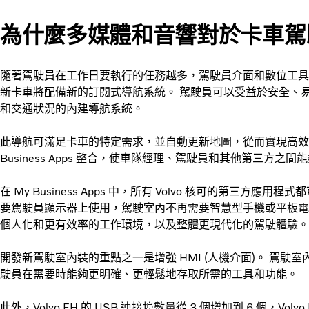
為什麼多媒體和音響對於卡車駕
隨著駕駛員在工作日要執行的任務越多，駕駛員介面和數位工具
新卡車將配備新的訂閱式導航系統。 駕駛員可以受益於安全、
和交通狀況的內建導航系統。
此導航可滿足卡車的特定需求，並自動更新地圖，從而實現高效率的貨物配送
Business Apps 整合，使車隊經理、駕駛員和其他第三方
在 My Business Apps 中，所有 Volvo 核可的第三方應用程式
要駕駛員顯示器上使用，駕駛室內不再需要智慧型手機或平板電
個人化和更有效率的工作環境，以及整體更現代化的駕駛體驗。
開發新駕駛室內裝的重點之一是增強 HMI (人機介面)。 駕
駛員在需要時能夠更明確、更輕鬆地存取所需的工具和功能。
此外，Volvo FH 的 USB 連接埠數量從 3 個增加到 6 個，Volv