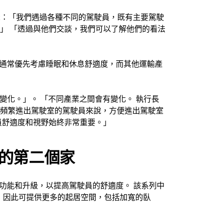
rdal 表示：「我們遇過各種不同的駕駛員，既有主要駕駛
」 「透過與他們交談，我們可以了解他們的看法
駕駛員通常優先考慮睡眠和休息舒適度，而其他運輸產
太大變化。」。 「不同產業之間會有變化。 執行長
頻繁進出駕駛室的駕駛員來說，方便進出駕駛室
員舒適度和視野始終非常重要。」
的第二個家
多項新功能和升級，以提高駕駛員的舒適度。 該系列中
50 mm，因此可提供更多的起居空間，包括加寬的臥