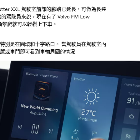
tter XXL 駕駛室前部的腳踏已延長，可做為長凳
員來說，現在有了 Volvo FM Low
無須攀爬就可以輕鬆上下車。
特別是在圓環和十字路口。 當駕駛員在駕駛室內
簾或車門即可看到車輛周圍的情況