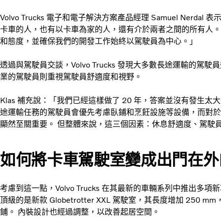
Volvo Trucks 電子和電子解決方案產品經理 Samuel Ne
卡車的人，也有以卡車為家的人，還有介於兩者之間的所有人。
和態度，並確保我們的開發工作始終以駕駛員為中心。」
透過與駕駛員交談，Volvo Trucks 發現大多數長途運輸的
業的駕駛員則重視駕駛員舒適度和視野。
Klas 補充說：「我們已經這樣做了 20 年，答案並沒有發生
途運輸任務的駕駛員會優先考慮臥鋪和烹飪設施等設備，而對於
顯然至關重要。 但整體來說，這三個因素：休息舒適度、駕駛
如何將卡車駕駛室變成出門在外
考慮到這一點，Volvo Trucks 在其最新的車輛系列中推出
頂級的是新款 Globetrotter XXL 駕駛室，其長度增加 2
鋪。 內裝設計也經過調整，以改善起居空間。