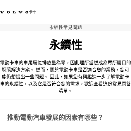
卡車
永續性常見問題
03 280 5528
Volvo Trucks商店
登入
查找經銷商
台灣
永續性
運輸解決方案
卡車
電動卡車的車尾廢氣排放量為零，因此理所當然成為眾所矚目的
運輸需求
脫碳解決方案。 然而，關於電動卡車是否適合您的業務，您可
服務
能仍想提出一些問題。 因此，如果您有興趣進一步了解電動卡
新聞與媒體
車的永續性，以及它是否符合您的需求，歡迎查看這份常見問答
關於我們
清單。
查找經銷商
聯絡我們
推動電動汽車發展的因素有哪些？