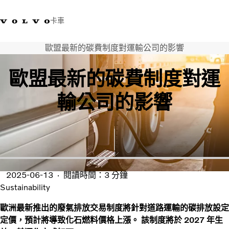
卡車
歐盟最新的碳費制度對運輸公司的影響
03 280 5528
Volvo Trucks商店
登入
查找經銷商
台灣
歐盟最新的碳費制度對運
運輸解決方案
輸公司的影響
卡車
運輸需求
服務
新聞與媒體
關於我們
查找經銷商
2025-06-13
閱讀時間：3 分鐘
聯絡我們
Sustainability
歐洲最新推出的廢氣排放交易制度將針對道路運輸的碳排放設定
定價，預計將導致化石燃料價格上漲。 該制度將於 2027 年生