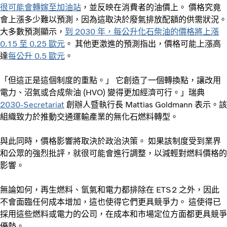
很可能會轉嫁至加油站
，並反映在消費者的油價上。 價格究竟
會上漲多少難以預測，因為這取決於廢氣排放配額的供需狀況。
大多數預測顯示，
到 2030 年，每公升化石柴油的價格將上漲
0.15 至 0.25 歐元
。 其他更激進的預測指出，價格可能上漲高
達
每公升 0.5 歐元
。
「但這正是這個制度的重點。」 它創造了一個轉換點，讓改用
電力、沼氣或合成柴油 (HVO) 變得更加經濟可行。」瑞典
2030-Secretariat
創辦人暨執行長 Mattias Goldmann 表示。該
組織致力於推動交通運輸產業的無化石燃料轉型。
與此同時，價格影響將取決於政治決策。 如果該制度受到業界
和公眾的強烈批評，就很可能會進行調整，以減輕對燃料價格的
影響。
無論如何，再生燃料、氫氣和電力都排除在 ETS2 之外，因此
不會面臨任何成本增加，這也使得它們更具競爭力。 這使得已
採用這些燃料或電力的公司，在成本和市場定位方面都更具競爭
優勢。