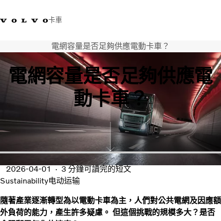
卡車
電網容量是否足夠供應電動卡車？
03 280 5528
Volvo Trucks商店
登入
查找經銷商
台灣
電網容量是否足夠供應電
運輸解決方案
動卡車？
卡車
運輸需求
服務
新聞與媒體
關於我們
查找經銷商
2026-04-01
3 分鐘可讀完的短文
聯絡我們
Sustainability
电动运输
隨著產業逐漸轉型為以電動卡車為主，人們對公共電網及因應額
外負荷的能力，產生許多疑慮。 但這個挑戰的規模多大？是否