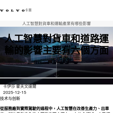
卡車
人工智慧對貨車和運輸產業有哪些影響
03 280 5528
Volvo Trucks商店
登入
查找經銷商
台灣
人工智慧對貨車和道路運
運輸解決方案
輸的影響主要有六個方面
卡車
運輸需求
服務
新聞與媒體
關於我們
查找經銷商
卡伊莎 霍夫文達爾
聯絡我們
2025-12-15
技术与创新
從服務廠到實際駕駛的過程中，人工智慧在改善生產力、出車