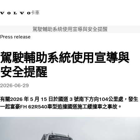
卡車
駕駛輔助系統使用宣導與安全提醒
03 280 5528
Volvo Trucks商店
登入
查找經銷商
台灣
Press release
運輸解決方案
駕駛輔助系統使用宣導與
卡車
安全提醒
運輸需求
服務
新聞與媒體
2026-06-29
關於我們
有關2026 年 5 月 15 日於國道 3 號南下方向104公里處，發生
查找經銷商
一起富豪FH 62R540車型追撞國道施工緩撞車之事故。
聯絡我們