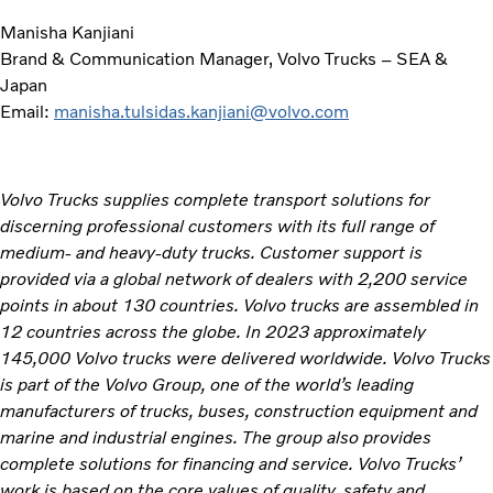
Manisha Kanjiani
Brand & Communication Manager, Volvo Trucks – SEA &
Japan
Email:
manisha.tulsidas.kanjiani@volvo.com
Volvo Trucks supplies complete transport solutions for
discerning professional customers with its full range of
medium- and heavy-duty trucks. Customer support is
provided via a global network of dealers with 2,200 service
points in about 130 countries. Volvo trucks are assembled in
12 countries across the globe. In 2023 approximately
145,000 Volvo trucks were delivered worldwide. Volvo Trucks
is part of the Volvo Group, one of the world’s leading
manufacturers of trucks, buses, construction equipment and
marine and industrial engines. The group also provides
complete solutions for financing and service. Volvo Trucks’
work is based on the core values of quality, safety and