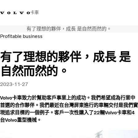
卡車
有了理想的夥伴，成長 是自然而然的。
03 280 5528
Volvo Trucks商店
登入
查找經銷商
台灣
Profitable business
運輸解決方案
有了理想的夥伴，成長 是
卡車
自然而然的。
運輸需求
服務
新聞與媒體
2023-11-27
關於我們
Volvo卡車致力於幫助客戶事業上的成功。我們希望成為行業中
查找經銷商
首選的合作夥伴。我們最近在台灣屏東進行的車輛交付是我們實
聯絡我們
現追求目標的一個例子。客戶一次性購入了22輛Volvo卡車和4
台Volvo重型機械。