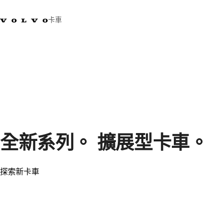
卡車
03 280 5528
Volvo Trucks商店
登入
查找經銷商
台灣
運輸解決方案
卡車
運輸需求
服務
新聞與媒體
全新系列。 擴展型卡車。
關於我們
查找經銷商
聯絡我們
探索新卡車